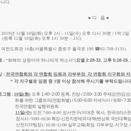
랍니다
.
●
다 음
●
: 2019
년
12
월
10
일
(
화
)
오후
2
시
- 11
일
(
수
)
오후
12
시
30
분
/ 1
박
2
일
(
등록
12
월
10
일
(
화
)
오후
1
시
30
분
–
2
시
)
:
여전도회관
14
층
(
서울특별시 종로구 율곡로
190
☎
02-708-3131)
제
:
“
화해의 성령이여 하나되게 하소서
"(
요엘
2:28-32,
고후
5:18-19,
상
:
전국연합회와 각 연합회 임원과 각
부
부장
,
각 연합회 지구회와 지
*
각 지구별로 임원 중
3
명 이상 참석해 주시기를 부탁드립니
로그램
:
10
일
(
화
)
오후
1:40~2:00
등록
,
찬양
/ 2:00~3:30
주제강연
(
김성
화를 위한 그룹토의
(
연합회별
) / 5:00~6:00
저녁식사
/ 6:00~7:3
전국연합회 실행위원회
11
일
(
수
)
오전
7:00~8:00
성서연구
(
이대준 목사
,
한국크리스천
침식사
/ 9:00~10:30
특강
-
신천지문제와 대책
(
변상욱 국민대
특
신천지
TF
팀장
) / 10:30~12:00
실무교육
(
회장
,
각
부
부장
,
지구장
,