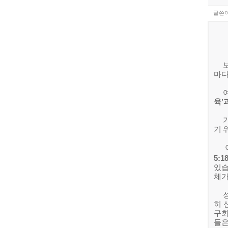
글쓴이
2
각
마다
육
'
기 
5:1
있
체
히 
구회
들은