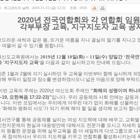
 :
최고관리자
날짜 :
2019-11-15 (금) 12:32
조회 :
1910
020년 전국연합회와 각 연합회 임
부부장 교육, 지구지도자 교육 공
보드라운 새싹과 같은 봄
,
뜨거운 여름을 지나 결실의 절기를 지나고
 여물어 갈 수 있기를 원합니다.
여신도교육원에서는
2019
년
12
월
10
일
(
화
) ~ 11
일
(
수
)
양
일
간
‘
전국연
과
'
지구지도자 교육
'
을 다음과 같이 실시하고자 안내해 드립니다
.
기존
1
월과
2
월에 각기 실시하던 두 교육을 이번부터 함께 실시하게 
위해 부득이 일정과 장소를 변경하였사오니 넓은 마음으로 양해 부탁
이번 교육의 주제는
2020
년 여신도회 주제인
“
화해의 성령이여 하나
8-19,
요한복음
17:22-23)”
입니다
.
우리 공동체와 사회 안에는 갈등과
습니다
.
이번 모임에서는 우리에게 아무런 대가 없이 화해를 선물하신 
가
'
화해와 평화의 사도
'
가 되기 위해 해야 할 일을 생각해 보고자 합니
성서연구를 통해 공동체를 살리는 여성 지도력에 대해 배우고
,
교회별
신천지문제의 현실과 대응방안에 대해서도 전문가를 모시고 자세히 
의 원활한 운영을 위해 실무교육을 좀 더 세밀하게 다섯
그룹으로 나
 꼭 참석하셔서 우리의 지도력을 키우고 연합회를 활성화시키는데 꼭