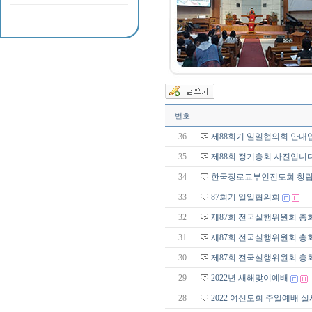
번호
36
제88회기 일일협의회 안내
35
제88회 정기총회 사진입니다
34
한국장로교부인전도회 창립 
33
87회기 일일협의회
32
제87회 전국실행위원회 총
31
제87회 전국실행위원회 총
30
제87회 전국실행위원회 총
29
2022년 새해맞이예배
28
2022 여신도회 주일예배 